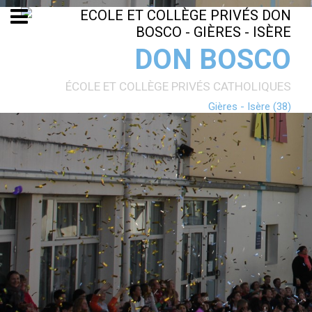
Aller
Outils
au
personnels
contenu.
|
Aller
DON BOSCO
à
la
navigation
ÉCOLE ET COLLÈGE PRIVÉS CATHOLIQUES
Gières - Isère (38)