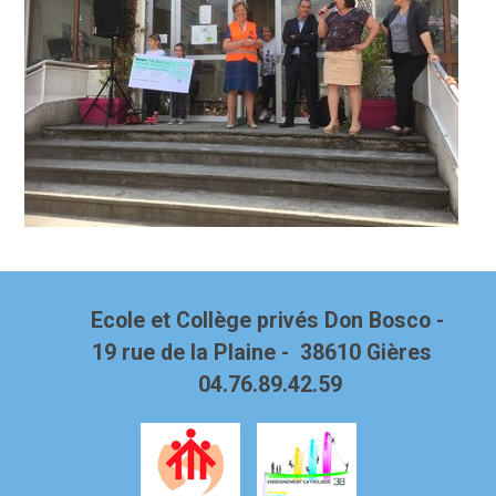
Ecole et Collège privés Don Bosco -
19 rue de la Plaine - 38610 Gières
04.76.89.42.59