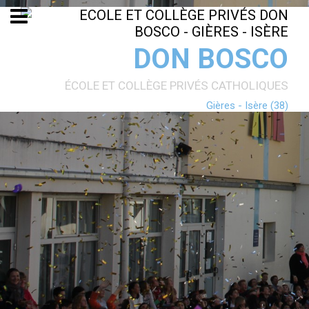
Aller
Outils
au
personnels
contenu.
|
Aller
DON BOSCO
à
la
navigation
ÉCOLE ET COLLÈGE PRIVÉS CATHOLIQUES
Gières - Isère (38)