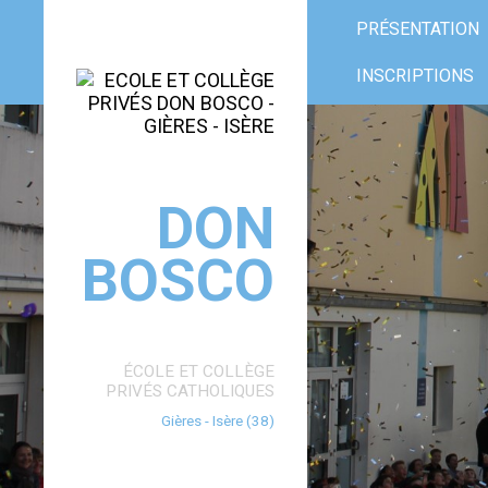
Aller
Outils
au
personnels
PRÉSENTATION
contenu.
|
Aller
à
INSCRIPTIONS
la
navigation
DON
BOSCO
ÉCOLE ET COLLÈGE
PRIVÉS CATHOLIQUES
Gières - Isère (38)