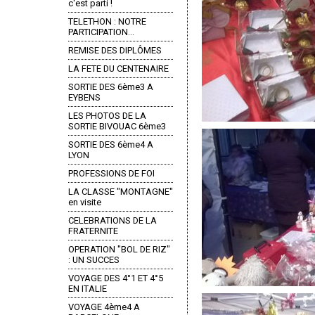
c'est parti !
TELETHON : NOTRE
PARTICIPATION...
REMISE DES DIPLÔMES
LA FETE DU CENTENAIRE
SORTIE DES 6ème3 A
EYBENS
LES PHOTOS DE LA
SORTIE BIVOUAC 6ème3
SORTIE DES 6ème4 A
LYON
PROFESSIONS DE FOI
LA CLASSE "MONTAGNE"
en visite
CELEBRATIONS DE LA
FRATERNITE
OPERATION "BOL DE RIZ"
: UN SUCCES
VOYAGE DES 4°1 ET 4°5
EN ITALIE
VOYAGE 4ème4 A