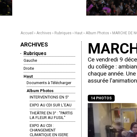
Accueil
›
Archives
›
Rubriques
›
Haut
›
Album Photos
›
MARCHE DE N
MARCH
NAVIGATION
ARCHIVES
Rubriques
Ce vendredi 9 déce
Gauche
du collège : ambia
Droite
chaque année. Une
Haut
assurée l'animation 
Documents à Télécharger
Album Photos
INTERVENTIONS EN 5°
14 PHOTOS
EXPO AU CDI SUR L'EAU
THEÂTRE EN 3° : "PARTIS
LA FLEUR AU FUSIL"
EXPO AU CDI :
CHANGEMENT
CLIMATIQUE EN ISERE