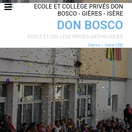
Aller
Outils
au
personnels
contenu.
|
Aller
DON BOSCO
à
la
navigation
ÉCOLE ET COLLÈGE PRIVÉS CATHOLIQUES
Gières - Isère (38)