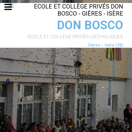
Aller
Outils
au
personnels
contenu.
|
Aller
DON BOSCO
à
la
navigation
ÉCOLE ET COLLÈGE PRIVÉS CATHOLIQUES
Gières - Isère (38)