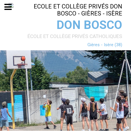
Aller
Outils
au
personnels
contenu.
|
Aller
DON BOSCO
à
la
navigation
ÉCOLE ET COLLÈGE PRIVÉS CATHOLIQUES
Gières - Isère (38)