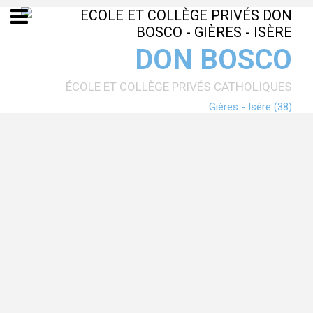
Aller
Outils
au
personnels
contenu.
|
Aller
DON BOSCO
à
la
navigation
ÉCOLE ET COLLÈGE PRIVÉS CATHOLIQUES
Gières - Isère (38)