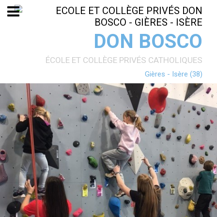
Aller
Outils
au
personnels
contenu.
|
Aller
DON BOSCO
à
la
navigation
ÉCOLE ET COLLÈGE PRIVÉS CATHOLIQUES
Gières - Isère (38)