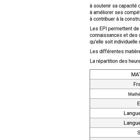
à soutenir sa capacité
à améliorer ses compé
à contribuer à la constr
Les EPI permettent de 
connaissances et des c
qu'elle soit individuelle 
Les différentes matièr
La répartition des heur
MA
Fr
Mathé
E
Langue
Langue
S