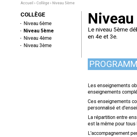
Accueil
›
Collège
›
Niveau 5ème
Niveau
NAVIGATION
COLLÈGE
Niveau 6ème
Le niveau 5ème déb
Niveau 5ème
en 4e et 3e.
Niveau 4ème
Niveau 3ème
PROGRAMM
Les enseignements obli
enseignements complé
Ces enseignements co
personnalisé et d'ensei
La répartition entre e
est la même pour tous
L'accompagnement pers