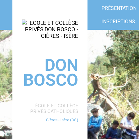
Aller
Outils
au
personnels
PRÉSENTATION
contenu.
|
Aller
à
INSCRIPTIONS
la
navigation
DON
BOSCO
ÉCOLE ET COLLÈGE
PRIVÉS CATHOLIQUES
Gières - Isère (38)