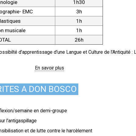
nologie
1h30
éographie- EMC
3h
lastiques
1h
on musicale
1h
OTAL
26h
possibilté d'apprentissage d'une Langue et Culture de l'Antiquité : 
En savoir plus
RITES A DON BOSCO
flexion/semaine en demi-groupe
ur l'antigaspillage
sibilisation et de lutte contre le harcèlement