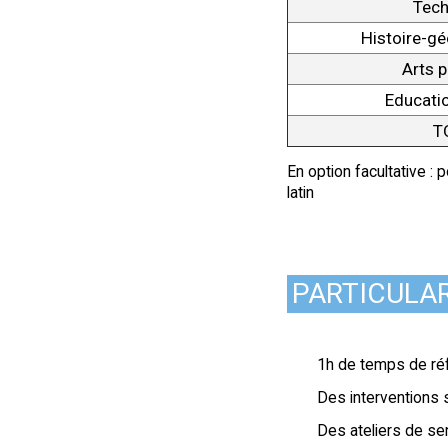
Tech
Histoire-g
Arts p
Educati
T
En option facultative : 
latin
PARTICULA
1h de temps de ré
Des interventions s
Des ateliers de sen