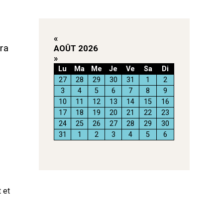
«
ra
AOÛT 2026
»
Lu
Ma
Me
Je
Ve
Sa
Di
27
28
29
30
31
1
2
3
4
5
6
7
8
9
10
11
12
13
14
15
16
17
18
19
20
21
22
23
24
25
26
27
28
29
30
31
1
2
3
4
5
6
 et