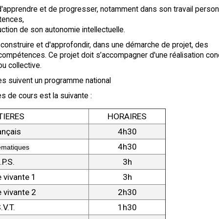
 d'apprendre et de progresser, notamment dans son travail person
tences,
uction de son autonomie intellectuelle.
construire et d'approfondir, dans une démarche de projet, des
ompétences. Ce projet doit s’accompagner d'une réalisation con
ou collective.
es suivent un programme national
es de cours est la suivante :
TIERES
HORAIRES
ançais
4h30
4h30
matiques
.P.S.
3h
 vivante 1
3h
 vivante 2
2h30
.V.T.
1h30