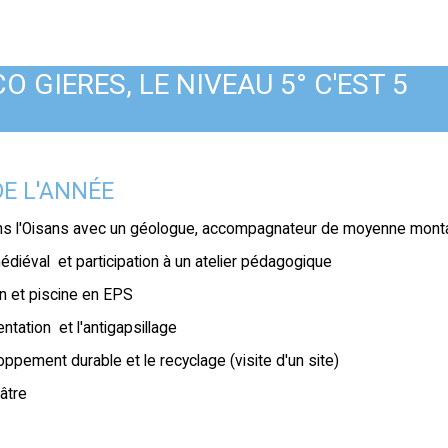
 GIERES, LE NIVEAU 5° C'EST 5
E L'ANNÉE
ans l'Oisans avec un géologue, accompagnateur de moyenne mont
médiéval et participation à un atelier pédagogique
on et piscine en EPS
entation et l'antigapsillage
loppement durable et le recyclage (visite d'un site)
éâtre