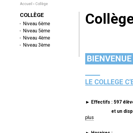
Accueil
›
Collège
Collèg
NAVIGATION
COLLÈGE
Niveau 6ème
Niveau 5ème
Niveau 4ème
Niveau 3ème
BIENVENU
LE COLLEGE C'
► Effectifs : 597 élè
et un dispositif
plus