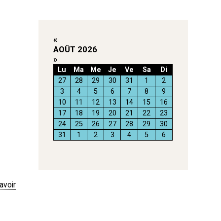
«
AOÛT 2026
»
Lu
Ma
Me
Je
Ve
Sa
Di
27
28
29
30
31
1
2
3
4
5
6
7
8
9
10
11
12
13
14
15
16
17
18
19
20
21
22
23
24
25
26
27
28
29
30
31
1
2
3
4
5
6
avoir