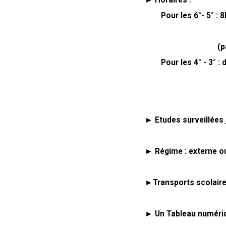
► Horaires :
Pour les 6°- 5° : 8h
du lundi 
(pas de cour
Pour les 4° - 3° : de
du lundi 
le mercredi
► Etudes surveillées
► Régime : externe ou
►Transports scolair
► Un Tableau numériq