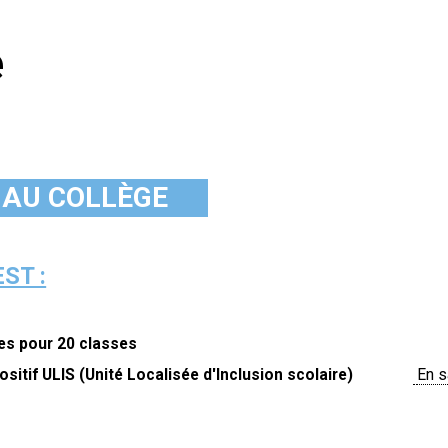
e
E AU COLLÈGE
EST :
ves pour 20 classes
 ULIS (Unité Localisée d'Inclusion scolaire)
En s