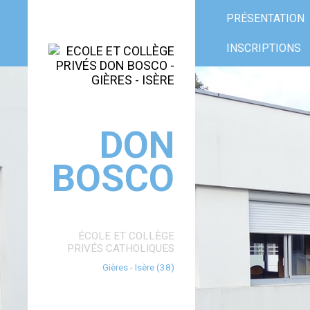
Aller
Outils
au
personnels
PRÉSENTATION
contenu.
|
Aller
à
INSCRIPTIONS
la
navigation
DON
BOSCO
ÉCOLE ET COLLÈGE
PRIVÉS CATHOLIQUES
Gières - Isère (38)