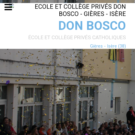
Aller
Outils
au
personnels
contenu.
|
Aller
DON BOSCO
à
la
navigation
ÉCOLE ET COLLÈGE PRIVÉS CATHOLIQUES
Gières - Isère (38)