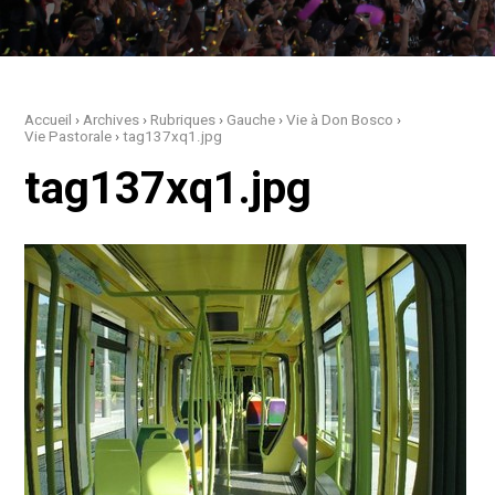
Accueil
›
Archives
›
Rubriques
›
Gauche
›
Vie à Don Bosco
›
Vie Pastorale
›
tag137xq1.jpg
tag137xq1.jpg