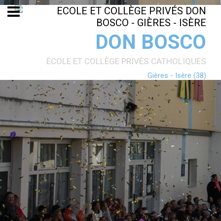
Aller
Outils
au
personnels
contenu.
|
Aller
DON BOSCO
à
la
navigation
ÉCOLE ET COLLÈGE PRIVÉS CATHOLIQUES
Gières - Isère (38)