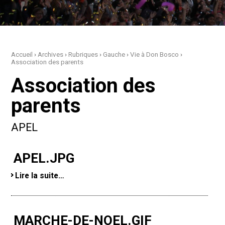
Accueil
›
Archives
›
Rubriques
›
Gauche
›
Vie à Don Bosco
›
Association des parents
Association des
parents
APEL
APEL.JPG
Lire la suite…
MARCHE-DE-NOEL.GIF