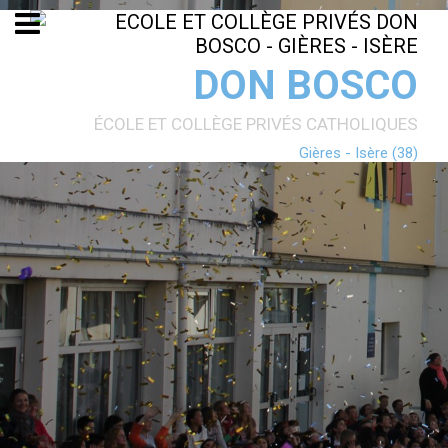
Aller
Outils
au
personnels
contenu.
|
Aller
DON BOSCO
à
la
navigation
ÉCOLE ET COLLÈGE PRIVÉS CATHOLIQUES
Gières - Isère (38)