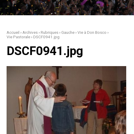
Accueil
›
Archives
›
Rubriques
›
Gauche
›
Vie à Don Bosco
›
Vie Pastorale
›
DSCF0941.jpg
DSCF0941.jpg