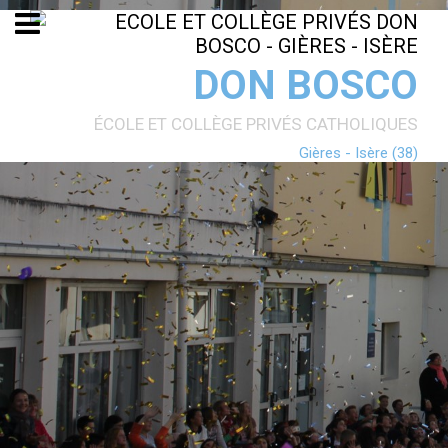
Aller
Outils
au
personnels
contenu.
|
Aller
DON BOSCO
à
la
navigation
ÉCOLE ET COLLÈGE PRIVÉS CATHOLIQUES
Gières - Isère (38)