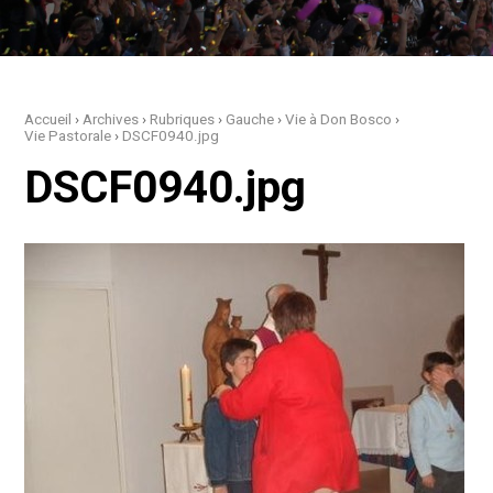
Accueil
›
Archives
›
Rubriques
›
Gauche
›
Vie à Don Bosco
›
Vie Pastorale
›
DSCF0940.jpg
DSCF0940.jpg