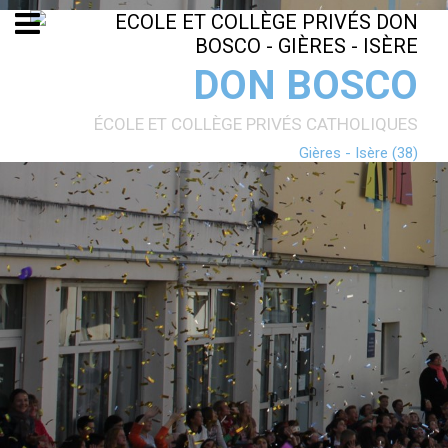
Aller
Outils
au
personnels
contenu.
|
Aller
DON BOSCO
à
la
navigation
ÉCOLE ET COLLÈGE PRIVÉS CATHOLIQUES
Gières - Isère (38)