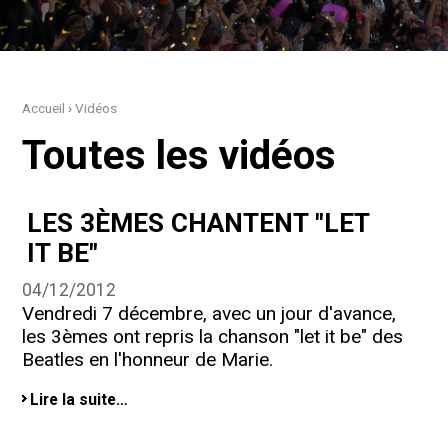
Accueil
›
Vidéos
Toutes les vidéos
LES 3ÈMES CHANTENT "LET
IT BE"
04/12/2012
Vendredi 7 décembre, avec un jour d'avance,
les 3èmes ont repris la chanson "let it be" des
Beatles en l'honneur de Marie.
LES
Lire la suite…
3èmes
CHANTENT