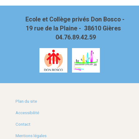
"LET
IT
BE"
Ecole et Collège privés Don Bosco -
-
19 rue de la Plaine - 38610 Gières
04.76.89.42.59
Plan du site
Accessibilité
Contact
Mentions légales