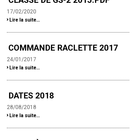
CLASSE DE GS-2 2015.PDF
avant
le
17/02/2020
de
´part.pdf
classe
Lire la suite…
-
de
GS-
2
2015.pdf
COMMANDE RACLETTE 2017
-
24/01/2017
COMMANDE
Lire la suite…
RACLETTE
2017
-
DATES 2018
28/08/2018
DATES
Lire la suite…
2018
-