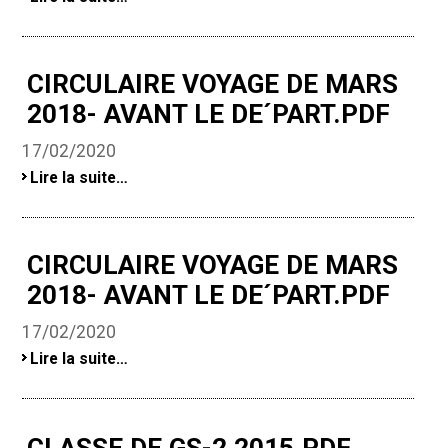
RENTREE
2018
-
CIRCULAIRE VOYAGE DE MARS
2018- AVANT LE DE´PART.PDF
17/02/2020
Circulaire
Lire la suite…
voyage
de
mars
2018-
CIRCULAIRE VOYAGE DE MARS
avant
2018- AVANT LE DE´PART.PDF
le
de
´part.pdf
17/02/2020
-
Circulaire
Lire la suite…
voyage
de
mars
2018-