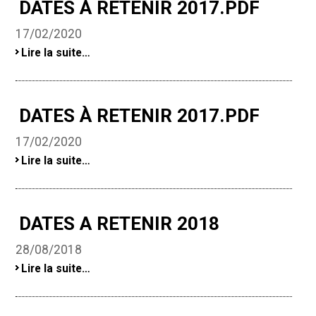
DATES À RETENIR 2017.PDF
17/02/2020
Dates
Lire la suite…
à
retenir
2017.pdf
-
DATES À RETENIR 2017.PDF
17/02/2020
Dates
Lire la suite…
à
retenir
2017.pdf
-
DATES A RETENIR 2018
28/08/2018
DATES
Lire la suite…
A
RETENIR
2018