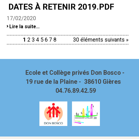
-
DATES À RETENIR 2019.PDF
17/02/2020
Dates
Lire la suite…
à
retenir
1
2
3
4
5
6
7
8
30 éléments suivants »
2019.pdf
-
Ecole et Collège privés Don Bosco -
19 rue de la Plaine - 38610 Gières
04.76.89.42.59