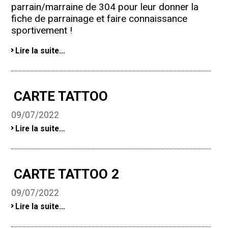
parrain/marraine de 304 pour leur donner la
fiche de parrainage et faire connaissance
sportivement !
C'est
Lire la suite…
parti
pour
la
préparation
CARTE TATTOO
du
Coursethon
09/07/2022
!
-
Carte
Lire la suite…
TATTOO
-
CARTE TATTOO 2
09/07/2022
Carte
Lire la suite…
TATTOO
2