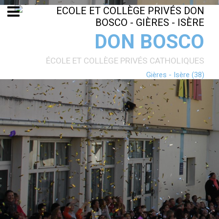
Aller
Outils
au
personnels
contenu.
|
Aller
DON BOSCO
à
la
navigation
ÉCOLE ET COLLÈGE PRIVÉS CATHOLIQUES
Gières - Isère (38)