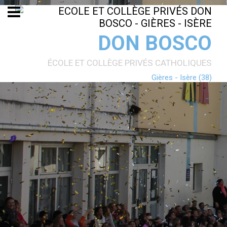
Aller
Outils
au
personnels
contenu.
|
Aller
DON BOSCO
à
la
navigation
ÉCOLE ET COLLÈGE PRIVÉS CATHOLIQUES
Gières - Isère (38)