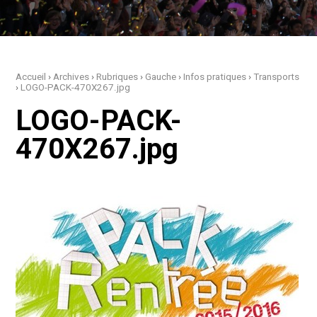
Accueil
›
Archives
›
Rubriques
›
Gauche
›
Infos pratiques
›
Transports
›
LOGO-PACK-470X267.jpg
LOGO-PACK-
470X267.jpg