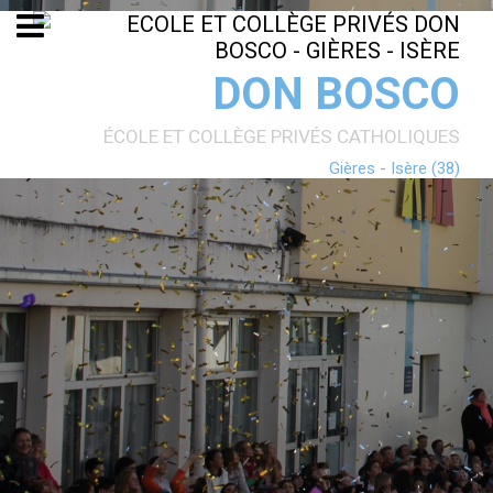
Aller
Outils
au
personnels
contenu.
|
Aller
DON BOSCO
à
la
navigation
ÉCOLE ET COLLÈGE PRIVÉS CATHOLIQUES
Gières - Isère (38)