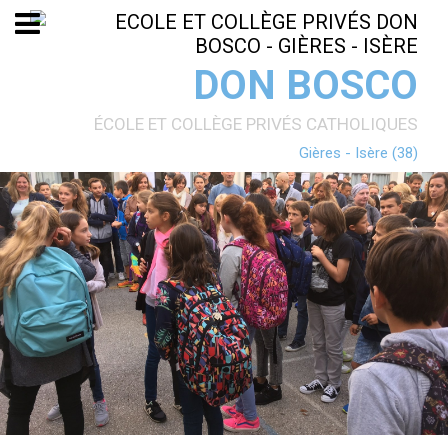
Aller
Outils
au
personnels
contenu.
|
Aller
DON BOSCO
à
la
navigation
ÉCOLE ET COLLÈGE PRIVÉS CATHOLIQUES
Gières - Isère (38)