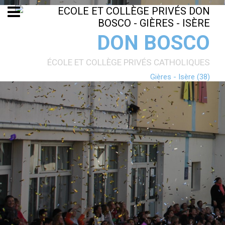
Aller
Outils
au
personnels
contenu.
|
Aller
DON BOSCO
à
la
navigation
ÉCOLE ET COLLÈGE PRIVÉS CATHOLIQUES
Gières - Isère (38)